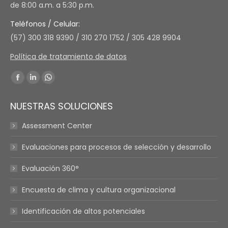
de 8:00 a.m. a 5:30 p.m.
Teléfonos / Celular:
(57) 300 318 9390 / 310 270 1752 / 305 428 9904
Política de tratamiento de datos
Find us on:
Facebook
Linkedin
Whatsapp
page
page
page
NUESTRAS SOLUCIONES
opens
opens
opens
in
in
in
Assessment Center
new
new
new
Evaluaciones para procesos de selección y desarrollo
window
window
window
Evaluación 360°
Encuesta de clima y cultura organizacional
Identificación de altos potenciales