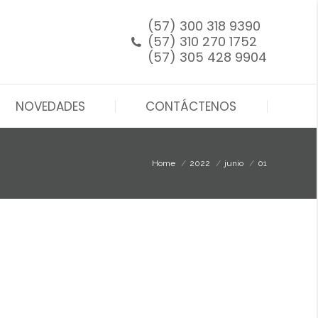
NOVEDADES
CONTÁCTENOS
(57) 300 318 9390
(57) 310 270 1752
(57) 305 428 9904
NOVEDADES
CONTÁCTENOS
You are here:
Home
2022
junio
01