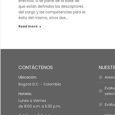
efectiva. Si se parte de la base de
que están definidos los descriptores
del cargo y las competencias para el
éxito del mismo, otros dos…
Read more
CONTÁCTENOS
NUEST
Ubicación:
Asse
Bogotá D.C. - Colombia
Evalu
Horario:
selec
Lunes a Viernes
Evalu
de 8:00 a.m. a 5:30 p.m.