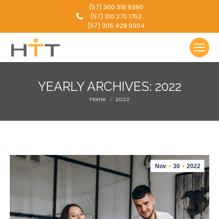
(57) 300 318 9390
(57) 310 270 1752
(57) 305 428 9904
YEARLY ARCHIVES:
2022
You are here:
Home
2022
Nov
30
2022