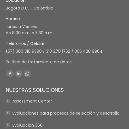
Ubicación:
Bogotá D.C. - Colombia
Horario:
Lunes a Viernes
de 8:00 a.m. a 5:30 p.m.
Teléfonos / Celular:
(57) 300 318 9390 / 310 270 1752 / 305 428 9904
Política de tratamiento de datos
Find us on:
Facebook
Linkedin
Whatsapp
page
page
page
NUESTRAS SOLUCIONES
opens
opens
opens
in
in
in
Assessment Center
new
new
new
Evaluaciones para procesos de selección y desarrollo
window
window
window
Evaluación 360°